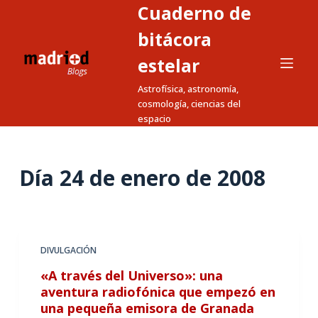
Cuaderno de
S
a
bitácora
l
estelar
t
Astrofísica, astronomía,
a
cosmología, ciencias del
r
espacio
a
l
c
Día
24 de enero de 2008
o
n
t
e
DIVULGACIÓN
n
«A través del Universo»: una
i
aventura radiofónica que empezó en
d
una pequeña emisora de Granada
o