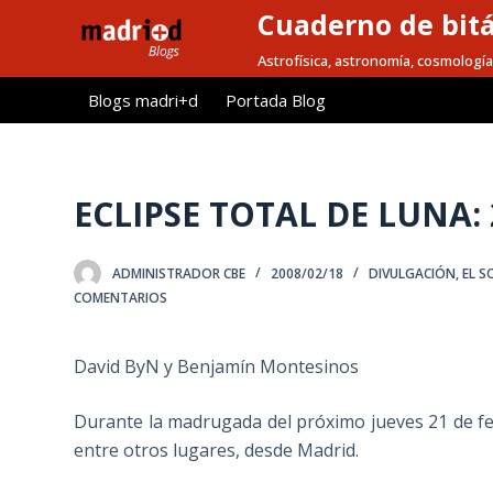
Cuaderno de bitá
S
a
Astrofísica, astronomía, cosmología
l
Blogs madri+d
Portada Blog
t
a
r
a
ECLIPSE TOTAL DE LUNA: 2
l
c
ADMINISTRADOR CBE
2008/02/18
DIVULGACIÓN
,
EL S
o
COMENTARIOS
n
t
David ByN y Benjamín Montesinos
e
n
Durante la madrugada del próximo jueves 21 de feb
i
entre otros lugares, desde Madrid.
d
o