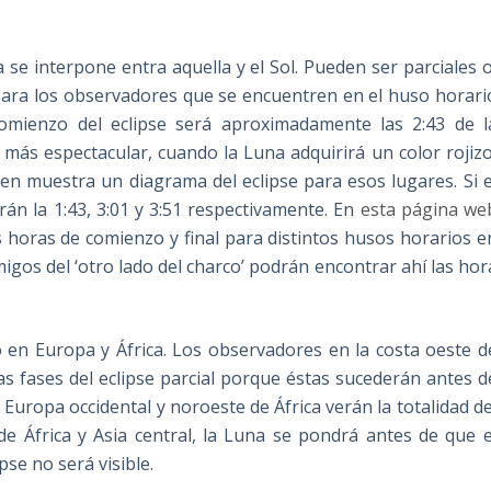
se interpone entra aquella y el Sol. Pueden ser parciales o
. Para los observadores que se encuentren en el huso horari
comienzo del eclipse será aproximadamente las 2:43 de l
 más espectacular, cuando la Luna adquirirá un color rojizo
gen muestra un diagrama del eclipse para esos lugares. Si e
rán la 1:43, 3:01 y 3:51 respectivamente. En
esta página we
 horas de comienzo y final para distintos husos horarios e
gos del ‘otro lado del charco’ podrán encontrar ahí las hor
o en Europa y África. Los observadores en la costa oeste d
s fases del eclipse parcial porque éstas sucederán antes d
Europa occidental y noroeste de África verán la totalidad de
 de África y Asia central, la Luna se pondrá antes de que e
pse no será visible.