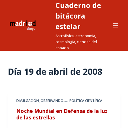
Cuaderno de
S
a
bitácora
l
estelar
t
Astrofísica, astronomía,
a
cosmología, ciencias del
r
espacio
a
l
c
Día
19 de abril de 2008
o
n
t
e
DIVULGACIÓN
,
OBSERVANDO.....
,
POLÍTICA CIENTÍFICA
n
Noche Mundial en Defensa de la luz
i
de las estrellas
d
o