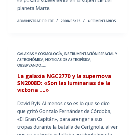
se posará suavemente en la superficie del
planeta Marte.
ADMINISTRADOR CBE
2008/05/25
4 COMENTARIOS
GALAXIAS Y COSMOLOGÍA
,
INSTRUMENTACIÓN ESPACIAL Y
ASTRONÓMICA
,
NOTICIAS DE ASTROFÍSICA
,
OBSERVANDO.....
La galaxia NGC2770 y la supernova
SN2008D: «Son las luminarias de la
victoria ….»
David ByN Al menos eso es lo que se dice
que gritó Gonzalo Fernández de Córdoba,
«El Gran Capitán», para arengar a sus
tropas durante la batalla de Cerignola, al ver
que su polvorín estallaba accidentalmente.