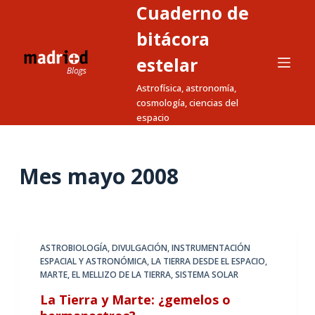
Cuaderno de
S
a
bitácora
l
estelar
t
Astrofísica, astronomía,
a
cosmología, ciencias del
r
espacio
a
l
c
Mes
mayo 2008
o
n
t
e
ASTROBIOLOGÍA
,
DIVULGACIÓN
,
INSTRUMENTACIÓN
n
ESPACIAL Y ASTRONÓMICA
,
LA TIERRA DESDE EL ESPACIO
,
i
MARTE, EL MELLIZO DE LA TIERRA
,
SISTEMA SOLAR
d
La Tierra y Marte: ¿gemelos o
o