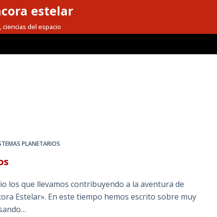
cora estelar
, ciencias del espacio
ISTEMAS PLANETARIOS
os
io los que llevamos contribuyendo a la aventura de
ora Estelar». En este tiempo hemos escrito sobre muy
asando…