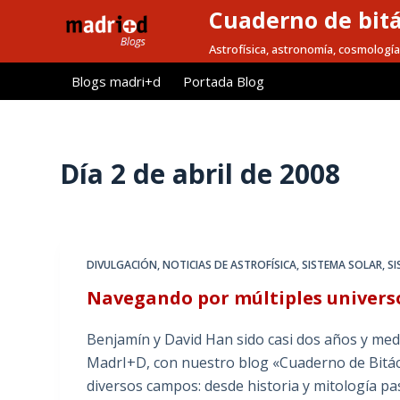
Cuaderno de bitá
S
a
Astrofísica, astronomía, cosmología
l
Blogs madri+d
Portada Blog
t
a
r
a
Día
2 de abril de 2008
l
c
o
n
DIVULGACIÓN
,
NOTICIAS DE ASTROFÍSICA
,
SISTEMA SOLAR
,
S
t
Navegando por múltiples univers
e
n
Benjamín y David Han sido casi dos años y med
i
MadrI+D, con nuestro blog «Cuaderno de Bitác
d
diversos campos: desde historia y mitología p
o