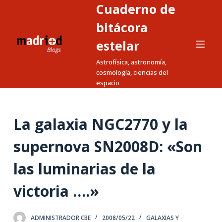
Cuaderno de
S
a
bitácora
l
estelar
t
Astrofísica, astronomía,
a
cosmología, ciencias del
r
espacio
a
l
c
La galaxia NGC2770 y la
o
n
supernova SN2008D: «Son
t
las luminarias de la
e
n
victoria ….»
i
d
o
ADMINISTRADOR CBE
2008/05/22
GALAXIAS Y