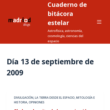
Cuaderno de
S
a
bitácora
l
estelar
t
Astrofísica, astronomía,
a
cosmología, ciencias del
r
espacio
a
l
c
Día
13 de septiembre de
o
n
2009
t
e
n
i
DIVULGACIÓN
,
LA TIERRA DESDE EL ESPACIO
,
MITOLOGÍA E
d
HISTORIA
,
OPINIONES
o