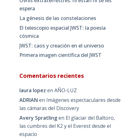
Ovnis extraterrestres: ni están ni se les
espera
La génesis de las constelaciones
El telescopio espacial JWST: la poesía
cósmica
JWST: caos y creación en el universo
Primera imagen científica del JWST
Comentarios recientes
laura lopez
en
AÑO-LUZ
ADRIAN
en
Imágenes espectaculares desde
las cámaras del Discovery
Avery Spratling
en
El glaciar del Baltoro,
las cumbres del K2 y el Everest desde el
espacio