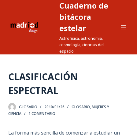
Cuaderno de
S
a
bitácora
l
estelar
t
Astrofísica, astronomía,
a
cosmología, ciencias del
r
espacio
a
l
c
CLASIFICACIÓN
o
n
ESPECTRAL
t
e
GLOSARIO
2010/01/26
GLOSARIO
,
MUJERES Y
n
CIENCIA
1 COMENTARIO
i
d
La forma más sencilla de comenzar a estudiar un
o