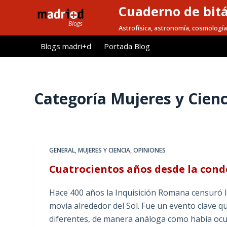
Cuaderno de bitá
S
a
Astrofísica, astronomía, cosmología
l
Blogs madri+d
Portada Blog
t
a
r
a
Categoría
Mujeres y Cienc
l
c
o
n
GENERAL
,
MUJERES Y CIENCIA
,
OPINIONES
t
Cuatrocientos años desde la conde
e
n
Hace 400 años la Inquisición Romana censuró l
i
movía alrededor del Sol. Fue un evento clave 
d
diferentes, de manera análoga como había oc
o