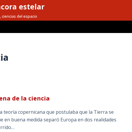
cora estelar
, ciencias del espacio
ia
na de la ciencia
a teoría copernicana que postulaba que la Tierra se
que en buena medida separó Europa en dos realidades
urrido…