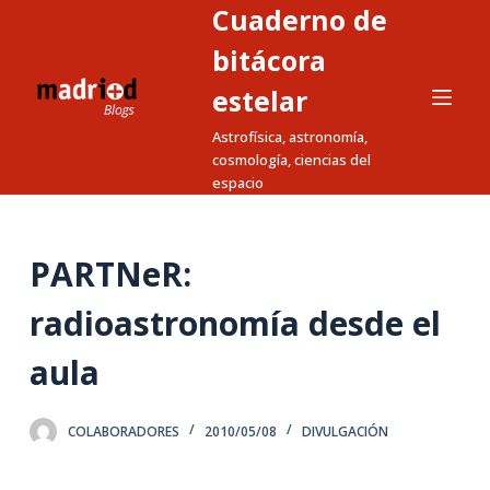
Cuaderno de
S
a
bitácora
l
estelar
t
Astrofísica, astronomía,
a
cosmología, ciencias del
r
espacio
a
l
c
PARTNeR:
o
n
radioastronomía desde el
t
aula
e
n
i
COLABORADORES
2010/05/08
DIVULGACIÓN
d
o