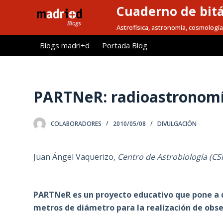
Cuaderno de bitá
S
a
Astrofísica, astronomía, cosmología
l
Blogs madri+d
Portada Blog
t
a
r
a
PARTNeR: radioastronomí
l
c
COLABORADORES
2010/05/08
DIVULGACIÓN
o
n
t
Juan Ángel Vaquerizo,
Centro de Astrobiología (CS
e
n
i
PARTNeR es un proyecto educativo que pone a di
d
metros de diámetro para la realización de obs
o