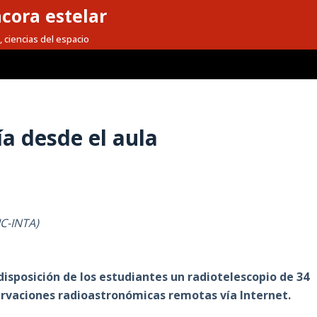
cora estelar
, ciencias del espacio
a desde el aula
IC-INTA)
sposición de los estudiantes un radiotelescopio de 34
ervaciones radioastronómicas remotas vía Internet.