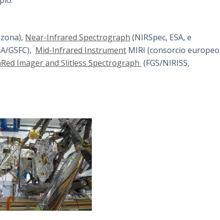
pio:
izona),
Near-Infrared Spectrograph
(NIRSpec, ESA, e
SA/GSFC),
Mid-Infrared Instrument
MIRI (consorcio europeo
aRed Imager and Slitless Spectrograph
(FGS/NIRISS,