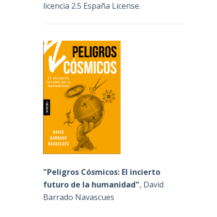
licencia 2.5 España License
.
e
"Peligros Cósmicos: El incierto
futuro de la humanidad"
, David
Barrado Navascues