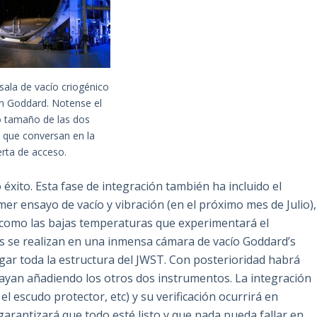
ala de vacío criogénico
n Goddard. Notense el
o tamaño de las dos
 que conversan en la
rta de acceso.
éxito. Esta fase de integración también ha incluido el
imer ensayo de vacío y vibración (en el próximo mes de Julio),
 como las bajas temperaturas que experimentará el
as se realizan en una inmensa cámara de vacío Goddard’s
gar toda la estructura del JWST. Con posterioridad habrá
vayan añadiendo los otros dos instrumentos. La integración
el escudo protector, etc) y su verificación ocurrirá en
garantizará que todo esté listo y que nada pueda fallar en