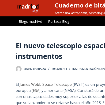
Cuaderno de bitá
S
a
Astrofísica, astronomía, cosmología
l
Blogs madri+d
Portada Blog
t
a
r
a
El nuevo telescopio espaci
l
instrumentos
c
o
n
DAVID BARRADO
2013/06/11
INSTRUMENTACIÓN ESP
t
e
El
James Webb Space Telescope
(JWST) es un proye
n
europea (
ESA
) y americana (NASA). Constará de un 
i
con unas capacidades muy superior a las de su ant
d
que su lanzamiento se retarse hasta el año 2018.
o