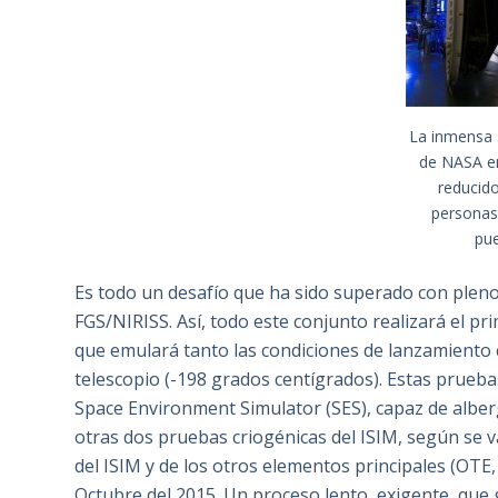
La inmensa s
de NASA e
reducid
personas
pue
Es todo un desafío que ha sido superado con pleno 
FGS/NIRISS. Así, todo este conjunto realizará el pr
que emulará tanto las condiciones de lanzamiento
telescopio (-198 grados centígrados). Estas prueb
Space Environment Simulator (SES), capaz de alber
otras dos pruebas criogénicas del ISIM, según se 
del ISIM y de los otros elementos principales (OTE, 
Octubre del 2015. Un proceso lento, exigente, que 