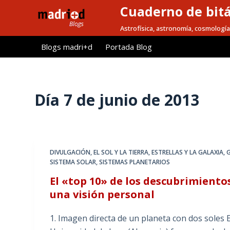
Cuaderno de bitá
S
a
Astrofísica, astronomía, cosmología
l
Blogs madri+d
Portada Blog
t
a
r
a
Día
7 de junio de 2013
l
c
o
n
DIVULGACIÓN
,
EL SOL Y LA TIERRA
,
ESTRELLAS Y LA GALAXIA
,
t
SISTEMA SOLAR
,
SISTEMAS PLANETARIOS
e
El «top 10» de los descubrimientos
n
una visión personal
i
d
1. Imagen directa de un planeta con dos soles 
o