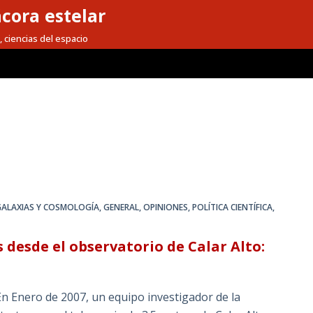
cora estelar
, ciencias del espacio
GALAXIAS Y COSMOLOGÍA
,
GENERAL
,
OPINIONES
,
POLÍTICA CIENTÍFICA
,
 desde el observatorio de Calar Alto:
En Enero de 2007, un equipo investigador de la