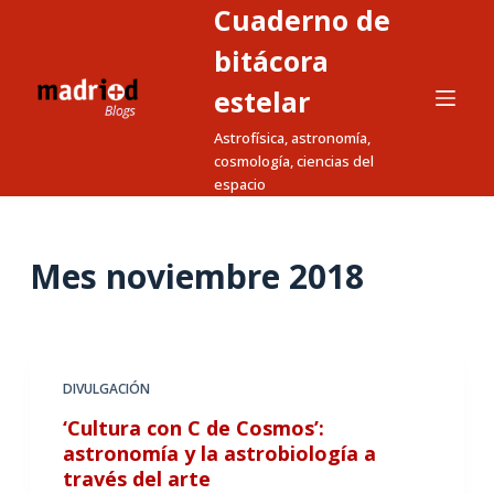
Cuaderno de
S
a
bitácora
l
estelar
t
Astrofísica, astronomía,
a
cosmología, ciencias del
r
espacio
a
l
c
Mes
noviembre 2018
o
n
t
e
DIVULGACIÓN
n
‘Cultura con C de Cosmos’:
i
astronomía y la astrobiología a
d
través del arte
o