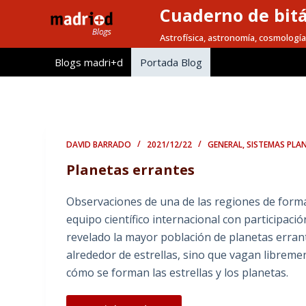
Cuaderno de bitá
S
a
Astrofísica, astronomía, cosmología
l
Blogs madri+d
Portada Blog
t
a
r
a
l
DAVID BARRADO
2021/12/22
GENERAL
,
SISTEMAS PLA
c
Planetas errantes
o
n
Observaciones de una de las regiones de forma
t
equipo científico internacional con participac
e
revelado la mayor población de planetas errant
n
alrededor de estrellas, sino que vagan libremen
i
cómo se forman las estrellas y los planetas.
d
o