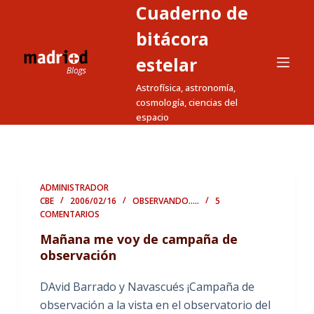
Cuaderno de
S
a
bitácora
l
estelar
t
Astrofísica, astronomía,
a
cosmología, ciencias del
r
espacio
a
l
c
o
ADMINISTRADOR
n
CBE
2006/02/16
OBSERVANDO.....
5
COMENTARIOS
t
e
Mañana me voy de campaña de
n
observación
i
DAvid Barrado y Navascués ¡Campaña de
d
observación a la vista en el observatorio del
o