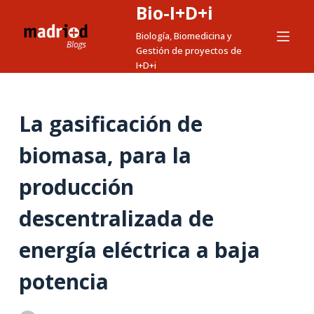
Bio-I+D+i
S
a
Biología, Biomedicina y
Gestión de proyectos de
l
I+D+i
t
a
r
La gasificación de
a
l
biomasa, para la
c
producción
o
n
descentralizada de
t
e
energía eléctrica a baja
n
i
potencia
d
o