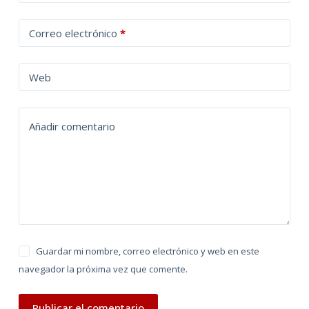
l
t
Correo electrónico
*
e
r
n
Web
a
t
Añadir comentario
i
v
e
:
Guardar mi nombre, correo electrónico y web en este
navegador la próxima vez que comente.
Publicar el comentario