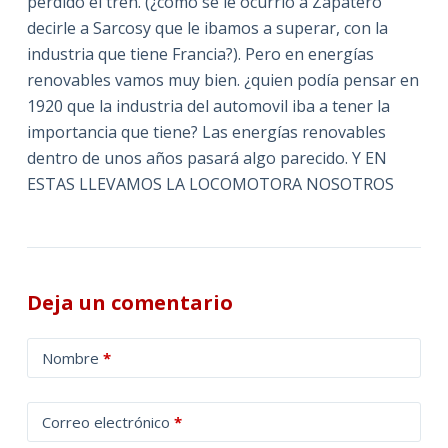
perdido el tren. (¿cómo se le ocurrio a Zapatero
decirle a Sarcosy que le ibamos a superar, con la
industria que tiene Francia?). Pero en energías
renovables vamos muy bien. ¿quien podía pensar en
1920 que la industria del automovil iba a tener la
importancia que tiene? Las energías renovables
dentro de unos años pasará algo parecido. Y EN
ESTAS LLEVAMOS LA LOCOMOTORA NOSOTROS
Deja un comentario
A
Nombre
*
l
t
Correo electrónico
*
e