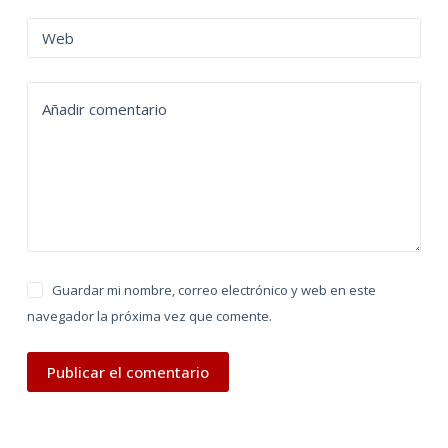
r
n
Web
a
t
Añadir comentario
i
v
e
:
Guardar mi nombre, correo electrónico y web en este
navegador la próxima vez que comente.
Publicar el comentario