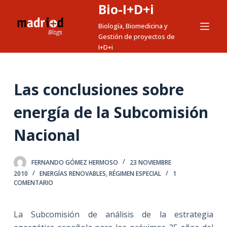
Bio-I+D+i
S
a
Biología, Biomedicina y
Gestión de proyectos de
l
I+D+i
t
a
r
Las conclusiones sobre
a
l
energía de la Subcomisión
c
Nacional
o
n
t
FERNANDO GÓMEZ HERMOSO
23 NOVIEMBRE
e
2010
ENERGÍAS RENOVABLES
,
RÉGIMEN ESPECIAL
1
n
COMENTARIO
i
d
La Subcomisión de análisis de la estrategia
o