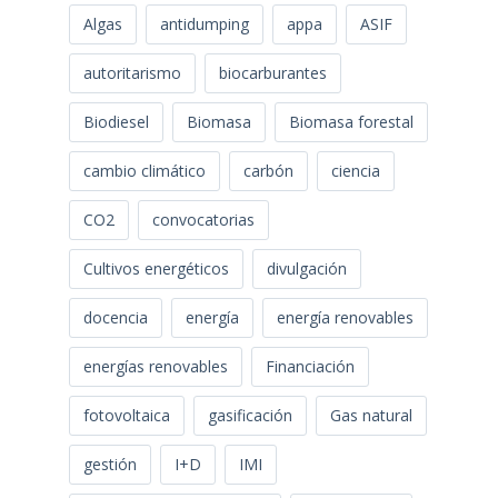
Algas
antidumping
appa
ASIF
autoritarismo
biocarburantes
Biodiesel
Biomasa
Biomasa forestal
cambio climático
carbón
ciencia
CO2
convocatorias
Cultivos energéticos
divulgación
docencia
energía
energía renovables
energías renovables
Financiación
fotovoltaica
gasificación
Gas natural
gestión
I+D
IMI