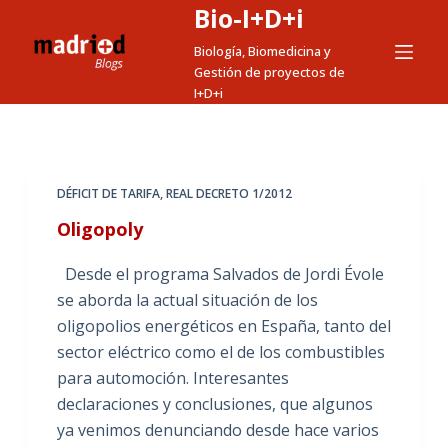
Bio-I+D+i
S
a
Biología, Biomedicina y
Gestión de proyectos de
l
I+D+i
t
a
r
a
DÉFICIT DE TARIFA
,
REAL DECRETO 1/2012
l
Oligopoly
c
o
Desde el programa Salvados de Jordi Évole
n
se aborda la actual situación de los
t
oligopolios energéticos en España, tanto del
e
sector eléctrico como el de los combustibles
n
para automoción. Interesantes
i
declaraciones y conclusiones, que algunos
d
ya venimos denunciando desde hace varios
o