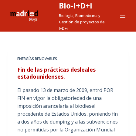
Bio-I+D+i
S
a
Biología, Biomedicina y
Gestión de proyectos de
l
I+D+i
t
a
r
a
ENERGÍAS RENOVABLES
l
Fin de las prácticas desleales
c
estadounidenses.
o
n
El pasado 13 de marzo de 2009, entró POR
t
FIN en vigor la obligatoriedad de una
e
imposición arancelaria al biodiesel
n
procedente de Estados Unidos, poniendo fin
i
a dos años de dumping y a las subvenciones
d
no permitidas por la Organización Mundial
o