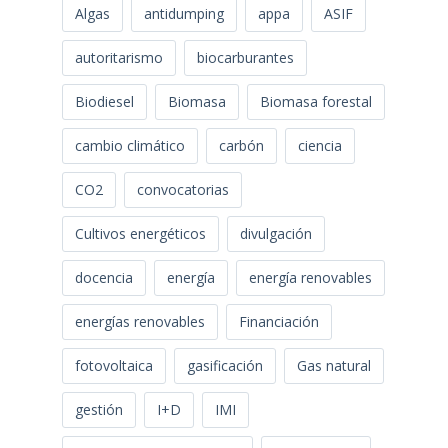
Algas
antidumping
appa
ASIF
autoritarismo
biocarburantes
Biodiesel
Biomasa
Biomasa forestal
cambio climático
carbón
ciencia
CO2
convocatorias
Cultivos energéticos
divulgación
docencia
energía
energía renovables
energías renovables
Financiación
fotovoltaica
gasificación
Gas natural
gestión
I+D
IMI