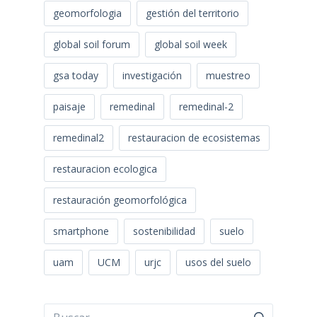
geomorfologia
gestión del territorio
global soil forum
global soil week
gsa today
investigación
muestreo
paisaje
remedinal
remedinal-2
remedinal2
restauracion de ecosistemas
restauracion ecologica
restauración geomorfológica
smartphone
sostenibilidad
suelo
uam
UCM
urjc
usos del suelo