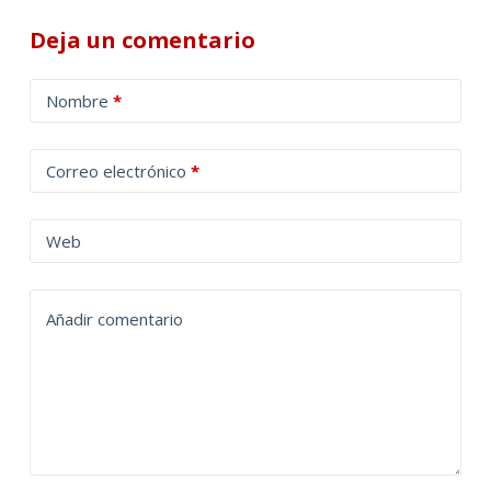
Deja un comentario
A
Nombre
*
l
t
Correo electrónico
*
e
r
n
Web
a
t
Añadir comentario
i
v
e
: