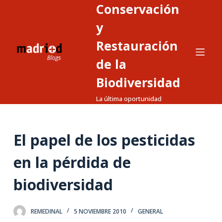
Conservación
S
a
y
l
Restauración
t
de la
a
r
Biodiversidad
a
La última oportunidad
l
c
o
El papel de los pesticidas
n
t
en la pérdida de
e
n
biodiversidad
i
d
REMEDINAL
5 NOVIEMBRE 2010
GENERAL
o