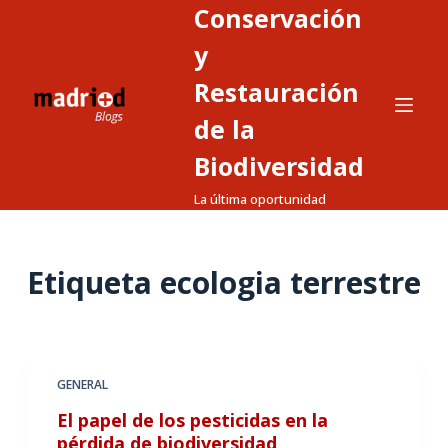
Conservación
S
a
y
l
Restauración
t
de la
a
r
Biodiversidad
a
La última oportunidad
l
c
o
Etiqueta
ecologia terrestre
n
t
e
n
GENERAL
i
d
El papel de los pesticidas en la
o
pérdida de biodiversidad