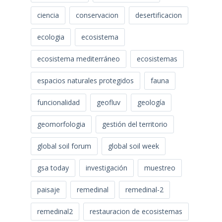
ciencia
conservacion
desertificacion
ecologia
ecosistema
ecosistema mediterráneo
ecosistemas
espacios naturales protegidos
fauna
funcionalidad
geofluv
geología
geomorfologia
gestión del territorio
global soil forum
global soil week
gsa today
investigación
muestreo
paisaje
remedinal
remedinal-2
remedinal2
restauracion de ecosistemas