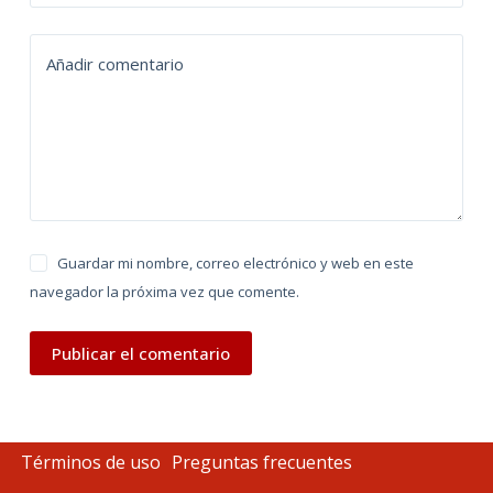
a
t
Añadir comentario
i
v
e
:
Guardar mi nombre, correo electrónico y web en este
navegador la próxima vez que comente.
Publicar el comentario
Términos de uso
Preguntas frecuentes