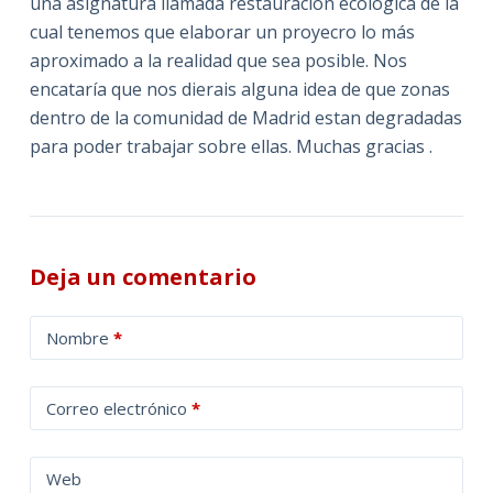
una asignatura llamada restauración ecológica de la
cual tenemos que elaborar un proyecro lo más
aproximado a la realidad que sea posible. Nos
encataría que nos dierais alguna idea de que zonas
dentro de la comunidad de Madrid estan degradadas
para poder trabajar sobre ellas. Muchas gracias .
Deja un comentario
A
Nombre
*
l
t
Correo electrónico
*
e
r
n
Web