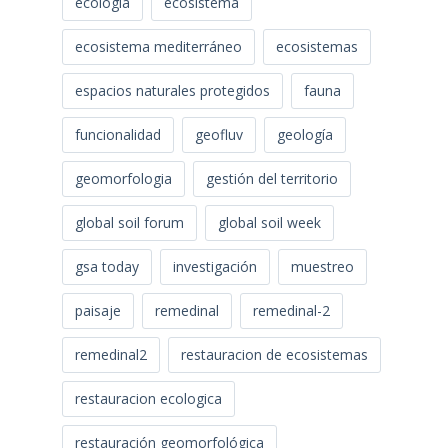
ecologia
ecosistema
ecosistema mediterráneo
ecosistemas
espacios naturales protegidos
fauna
funcionalidad
geofluv
geología
geomorfologia
gestión del territorio
global soil forum
global soil week
gsa today
investigación
muestreo
paisaje
remedinal
remedinal-2
remedinal2
restauracion de ecosistemas
restauracion ecologica
restauración geomorfológica