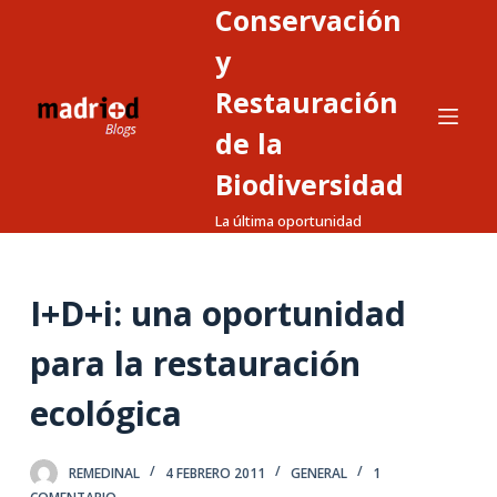
Conservación
S
a
y
l
Restauración
t
de la
a
r
Biodiversidad
a
La última oportunidad
l
c
o
I+D+i: una oportunidad
n
t
para la restauración
e
n
ecológica
i
d
REMEDINAL
4 FEBRERO 2011
GENERAL
1
o