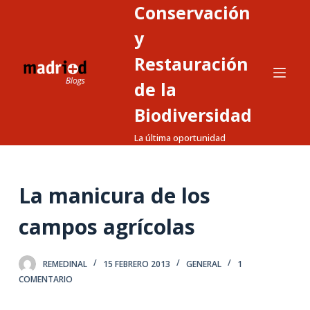
Conservación
S
a
y
l
Restauración
t
de la
a
r
Biodiversidad
a
La última oportunidad
l
c
o
La manicura de los
n
t
campos agrícolas
e
n
REMEDINAL
15 FEBRERO 2013
GENERAL
1
i
COMENTARIO
d
o