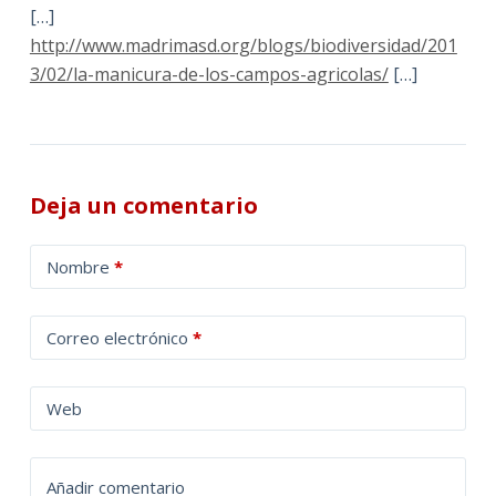
[…]
http://www.madrimasd.org/blogs/biodiversidad/201
3/02/la-manicura-de-los-campos-agricolas/
[…]
Deja un comentario
A
Nombre
*
l
t
Correo electrónico
*
e
r
n
Web
a
t
Añadir comentario
i