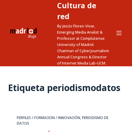
Cultura de
S
a
red
l
By Jesús Flores-Vivar,
t
Emerging Media Analist &
a
Professor at Complutense
University of Madrid.
r
Chairman of Cyberjournalism
a
Annual Congress & Director
l
of Internet Media Lab-UCM.
c
o
n
Etiqueta
periodismodatos
t
e
n
i
PERFILES / FORMACION / INNOVACIÓN
,
PERIODISMO DE
d
DATOS
o