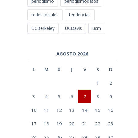
periodismo
periodismodatos
redessociales
tendencias
UCBerkeley
UCDavis
ucm
AGOSTO 2026
L
M
X
J
V
S
D
1
2
3
4
5
6
7
8
9
10
11
12
13
14
15
16
17
18
19
20
21
22
23
24
25
26
27
28
29
30