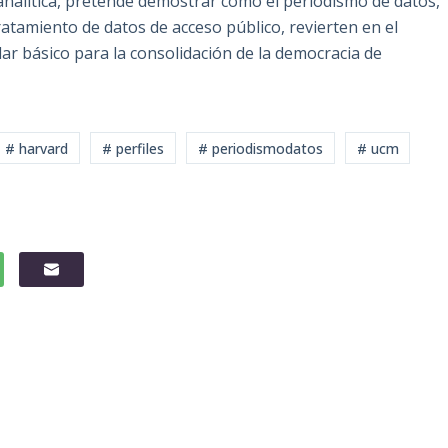
 analítica, pretende demostrar como el periodismo de datos,
ratamiento de datos de acceso público, revierten en el
lar básico para la consolidación de la democracia de
# harvard
# perfiles
# periodismodatos
# ucm