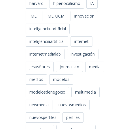
harvard
hiperlocalismo
IA
IML
IML_UCM
innovacion
inteligencia-artificial
inteligenciaartificial
internet
internetmedialab
investigación
jesusflores
journalism
media
medios
modelos
modelosdenegocio
multimedia
newmedia
nuevosmedios
nuevosperfiles
perfiles