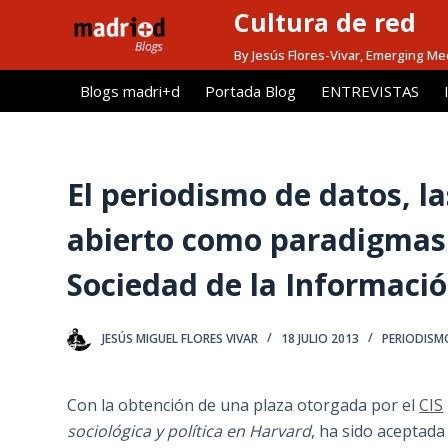
Cultura de red
S
a
By Jesús Flores-Vivar, Emerging Me
l
Blogs madri+d
Portada Blog
ENTREVISTAS
t
a
r
a
El periodismo de datos, la
l
abierto como paradigmas e
c
o
Sociedad de la Informaci
n
t
e
JESÚS MIGUEL FLORES VIVAR
18 JULIO 2013
PERIODISM
n
i
Con la obtención de una plaza otorgada por el
CIS
d
sociológica y política en Harvard
, ha sido aceptada
o