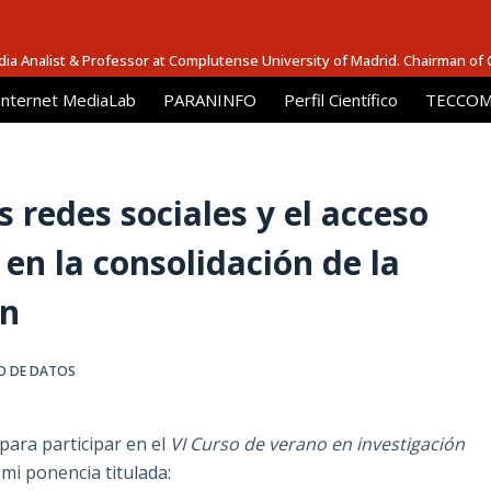
dia Analist & Professor at Complutense University of Madrid. Chairman of
Internet MediaLab
PARANINFO
Perfil Científico
TECCOM 
s redes sociales y el acceso
n la consolidación de la
ón
O DE DATOS
para participar en el
VI Curso de verano en investigación
 mi ponencia titulada: