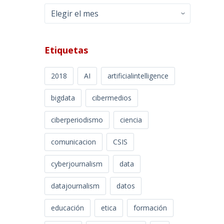
Archivos
Etiquetas
2018
AI
artificialintelligence
bigdata
cibermedios
ciberperiodismo
ciencia
comunicacion
CSIS
cyberjournalism
data
datajournalism
datos
educación
etica
formación