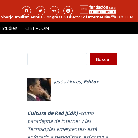
 Cyberjournalism Annual Congress & Director of Internet Media Lab-UCM.
Studies
CIBERCOM
Buscar
Buscar
Jesús Flores
,
Editor.
Cultura de Red [CdR]
-como
paradigma de Internet y las
Tecnologías emergentes-
está
enfocado a periodistas, así como a