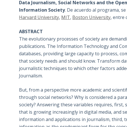
Data Journalism, Social Networks and the Open
Information Society
. De acuerdo al programa, se 
Harvard University
,
MIT
,
Boston University
, entre 
ABSTRACT
The evolutionary processes of society are demandi
publications. The Information Technology and Comm
databases, providing large capacity to process, comp
that society needs and should know. Transform data
journalistic techniques to which other factors adde
Journalism.
But, from a perspective more academic and scientif
through social networks? Why is considered a par
society? Answering these variables requires, firs
that is growing increasingly in digital media, and se
information and applications in journalism, third, 
information as the predominant form for the conso