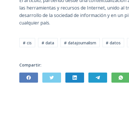
El artículo, partiendo desde una contextualización
las herramientas y recursos de Internet, unido al t
desarrollo de la sociedad de información y en un pi
cualquier país.
# cis
# data
# datajournalism
# datos
Compartir: