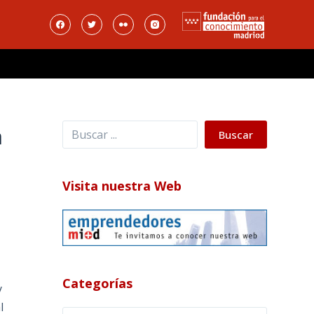
Buscar
a
Buscar
Visita nuestra Web
Categorías
y
l