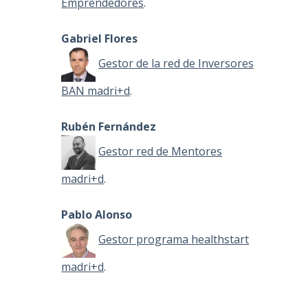
Emprendedores
.
Gabriel Flores
Gestor de la red de Inversores
BAN madri+d
.
Rubén Fernández
Gestor red de Mentores
madri+d
.
Pablo Alonso
Gestor programa healthstart
madri+d
.