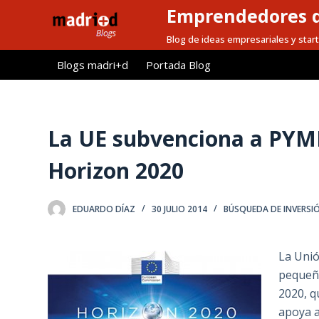
Emprendedores d
S
a
Blog de ideas empresariales y start
l
Blogs madri+d
Portada Blog
t
a
r
a
La UE subvenciona a PYM
l
Horizon 2020
c
o
n
EDUARDO DÍAZ
30 JULIO 2014
BÚSQUEDA DE INVERSI
t
e
La Unió
n
pequeñ
i
2020, q
d
apoya a
o