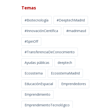
Temas
#Biotecnología
#DeeptechMadrid
#InnovaciónCientífica
#madrimasd
#SpinOff
#TransferenciaDeConocimiento
Ayudas públicas
deeptech
Ecosistema
EcosistemaMadrid
EducaciónEspacial
Emprendedores
Emprendimiento
EmprendimientoTecnológico