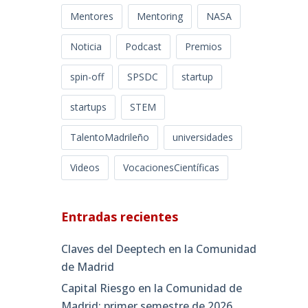
Mentores
Mentoring
NASA
Noticia
Podcast
Premios
spin-off
SPSDC
startup
startups
STEM
TalentoMadrileño
universidades
Videos
VocacionesCientíficas
Entradas recientes
Claves del Deeptech en la Comunidad
de Madrid
Capital Riesgo en la Comunidad de
Madrid: primer semestre de 2026