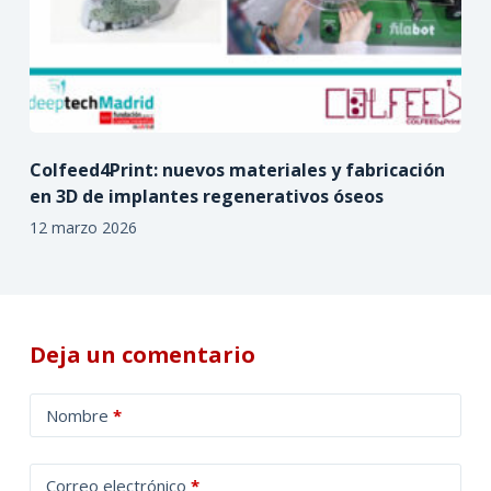
Colfeed4Print: nuevos materiales y fabricación
en 3D de implantes regenerativos óseos
12 marzo 2026
Deja un comentario
A
Nombre
*
l
t
Correo electrónico
*