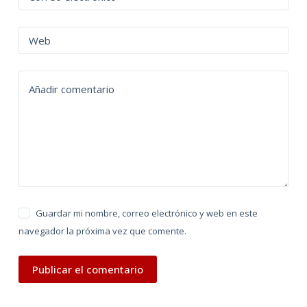
e
r
n
Web
a
t
Añadir comentario
i
v
e
:
Guardar mi nombre, correo electrónico y web en este
navegador la próxima vez que comente.
Publicar el comentario