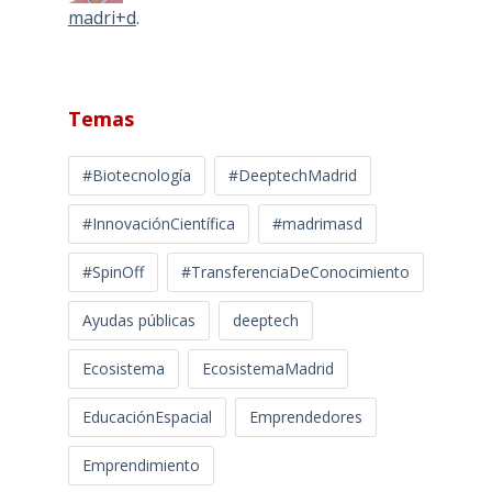
madri+d
.
Temas
#Biotecnología
#DeeptechMadrid
#InnovaciónCientífica
#madrimasd
#SpinOff
#TransferenciaDeConocimiento
Ayudas públicas
deeptech
Ecosistema
EcosistemaMadrid
EducaciónEspacial
Emprendedores
Emprendimiento