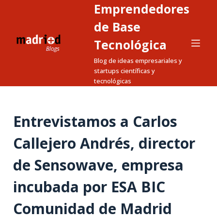
Emprendedores
S
a
de Base
l
Tecnológica
t
Blog de ideas empresariales y
a
startups científicas y
r
tecnológicas
a
l
c
Entrevistamos a Carlos
o
n
Callejero Andrés, director
t
de Sensowave, empresa
e
n
incubada por ESA BIC
i
d
Comunidad de Madrid
o