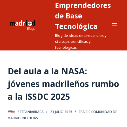
Emprendedores
S
a
de Base
l
Tecnológica
t
Blog de ideas empresariales y
a
startups científicas y
r
tecnológicas
a
l
c
Del aula a la NASA:
o
n
jóvenes madrileños rumbo
t
a la ISSDC 2025
e
n
i
STEFANIABRACA
23 JULIO 2025
ESA BIC COMUNIDAD DE
d
MADRID
,
NOTICIAS
o