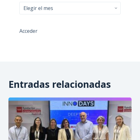
Todas
las
entradas
Acceder
Entradas relacionadas