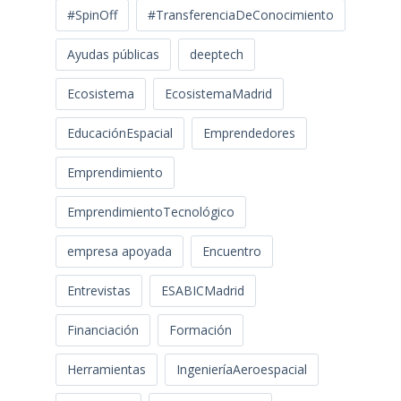
#SpinOff
#TransferenciaDeConocimiento
Ayudas públicas
deeptech
Ecosistema
EcosistemaMadrid
EducaciónEspacial
Emprendedores
Emprendimiento
EmprendimientoTecnológico
empresa apoyada
Encuentro
Entrevistas
ESABICMadrid
Financiación
Formación
Herramientas
IngenieríaAeroespacial