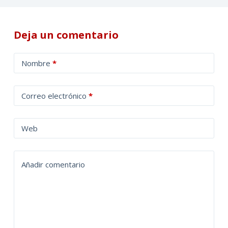
Deja un comentario
A
Nombre
*
l
t
Correo electrónico
*
e
r
n
Web
a
t
Añadir comentario
i
v
e
: