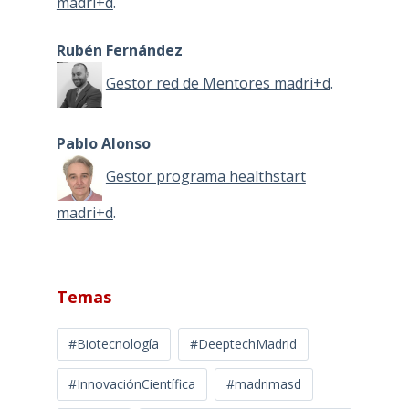
madri+d
.
Rubén Fernández
Gestor red de Mentores madri+d
.
Pablo Alonso
Gestor programa healthstart
madri+d
.
Temas
#Biotecnología
#DeeptechMadrid
#InnovaciónCientífica
#madrimasd