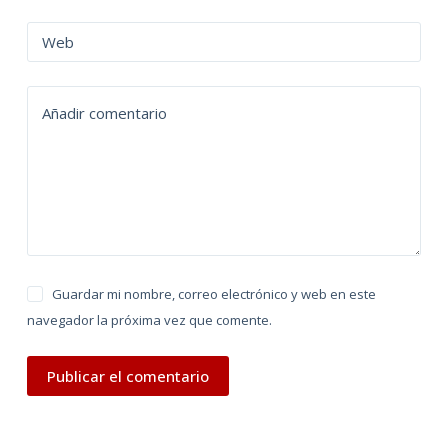
r
n
Web
a
t
Añadir comentario
i
v
e
:
Guardar mi nombre, correo electrónico y web en este
navegador la próxima vez que comente.
Publicar el comentario