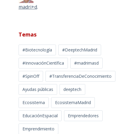
madri+d
.
Temas
#Biotecnología
#DeeptechMadrid
#InnovaciónCientífica
#madrimasd
#SpinOff
#TransferenciaDeConocimiento
Ayudas públicas
deeptech
Ecosistema
EcosistemaMadrid
EducaciónEspacial
Emprendedores
Emprendimiento