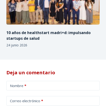
10 años de healthstart madri+d: impulsando
startups de salud
24 junio 2026
Deja un comentario
A
Nombre
*
l
t
Correo electrónico
*
e