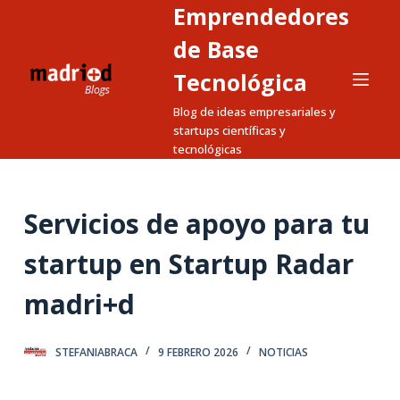
Emprendedores
S
a
de Base
l
Tecnológica
t
Blog de ideas empresariales y
a
startups científicas y
r
tecnológicas
a
l
c
Servicios de apoyo para tu
o
n
startup en Startup Radar
t
madri+d
e
n
i
STEFANIABRACA
9 FEBRERO 2026
NOTICIAS
d
o