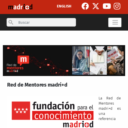
Pasar al contenido principal
ENGLISH
Search
Red de Mentores madri+d
La Red de
Mentores
madri+d es
una
referencia