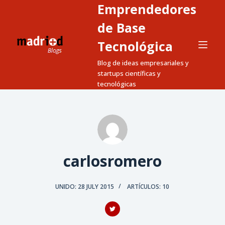
Emprendedores
S
a
de Base
l
Tecnológica
t
Blog de ideas empresariales y
a
startups científicas y
r
tecnológicas
a
l
c
o
n
t
carlosromero
e
n
UNIDO: 28 JULY 2015
ARTÍCULOS: 10
i
d
o