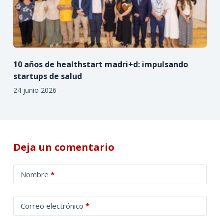
10 años de healthstart madri+d: impulsando
startups de salud
24 junio 2026
Deja un comentario
A
Nombre
*
l
t
Correo electrónico
*
e