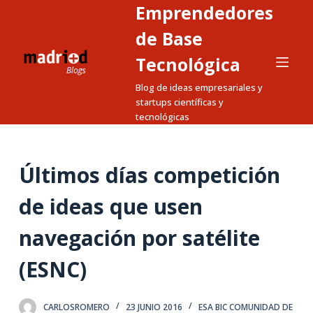
Emprendedores
S
a
de Base
l
Tecnológica
t
Blog de ideas empresariales y
a
startups científicas y
r
tecnológicas
a
l
c
Últimos días competición
o
n
de ideas que usen
t
navegación por satélite
e
n
(ESNC)
i
d
o
CARLOSROMERO
23 JUNIO 2016
ESA BIC COMUNIDAD DE