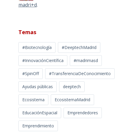
madri+d
.
Temas
#Biotecnología
#DeeptechMadrid
#InnovaciónCientífica
#madrimasd
#SpinOff
#TransferenciaDeConocimiento
Ayudas públicas
deeptech
Ecosistema
EcosistemaMadrid
EducaciónEspacial
Emprendedores
Emprendimiento