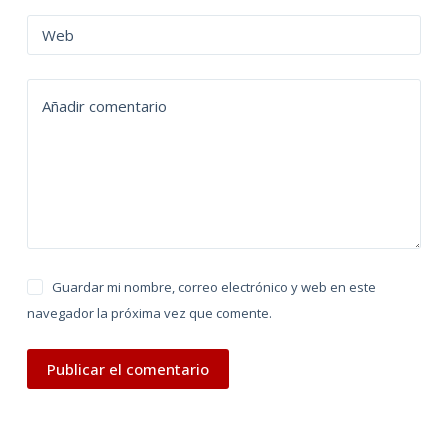
r
n
Web
a
t
Añadir comentario
i
v
e
:
Guardar mi nombre, correo electrónico y web en este
navegador la próxima vez que comente.
Publicar el comentario