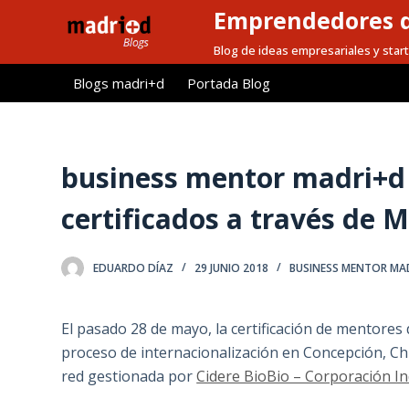
Emprendedores d
S
a
Blog de ideas empresariales y start
l
Blogs madri+d
Portada Blog
t
a
r
a
business mentor madri+d
l
certificados a través de 
c
o
n
EDUARDO DÍAZ
29 JUNIO 2018
BUSINESS MENTOR MA
t
e
El pasado 28 de mayo, la certificación de mentor
n
proceso de internacionalización en Concepción, Chi
i
red gestionada por
Cidere BioBio – Corporación Ind
d
o