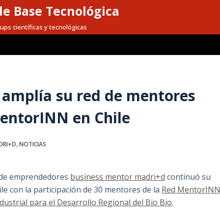
e Base Tecnológica
ups científicas y tecnológicas
 amplía su red de mentores
MentorINN en Chile
DRI+D
,
NOTICIAS
es de emprendedores
business mentor madri+d
continuó su
le con la participación de 30 mentores de la
Red MentorIN
ustrial para el Desarrollo Regional del Bio Bio
.