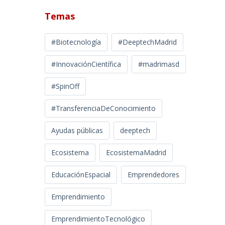
Temas
#Biotecnología
#DeeptechMadrid
#InnovaciónCientífica
#madrimasd
#SpinOff
#TransferenciaDeConocimiento
Ayudas públicas
deeptech
Ecosistema
EcosistemaMadrid
EducaciónEspacial
Emprendedores
Emprendimiento
EmprendimientoTecnológico