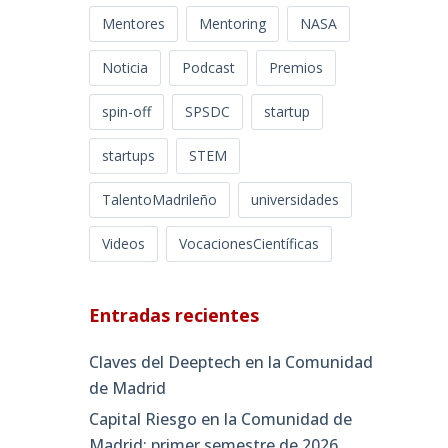
Mentores
Mentoring
NASA
Noticia
Podcast
Premios
spin-off
SPSDC
startup
startups
STEM
TalentoMadrileño
universidades
Videos
VocacionesCientíficas
Entradas recientes
Claves del Deeptech en la Comunidad
de Madrid
Capital Riesgo en la Comunidad de
Madrid: primer semestre de 2026