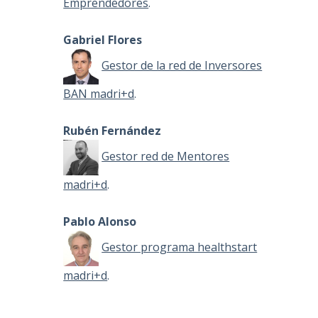
Emprendedores
.
Gabriel Flores
Gestor de la red de Inversores
BAN madri+d
.
Rubén Fernández
Gestor red de Mentores
madri+d
.
Pablo Alonso
Gestor programa healthstart
madri+d
.