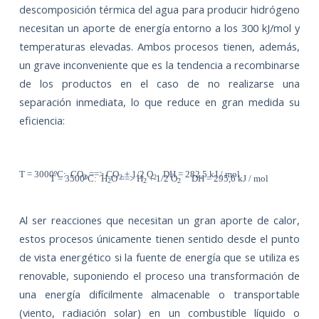
descomposición térmica del agua para producir hidrógeno
necesitan un aporte de energía entorno a los 300 kJ/mol y
temperaturas elevadas. Ambos procesos tienen, además,
un grave inconveniente que es la tendencia a recombinarse
de los productos en el caso de no realizarse una
separación inmediata, lo que reduce en gran medida su
eficiencia:
T = 3000ºC:
CO
==> CO
+ 1/2 O
D
H = 282,5 kJ / mol
2
2
2
T = 3500ºC:
H
O ==> H
+ 1/2 O
D
H = 295,6 kJ / mol
2
2
2
Al ser reacciones que necesitan un gran aporte de calor,
estos procesos únicamente tienen sentido desde el punto
de vista energético si la fuente de energía que se utiliza es
renovable, suponiendo el proceso una transformación de
una energía difícilmente almacenable o transportable
(viento, radiación solar) en un combustible líquido o