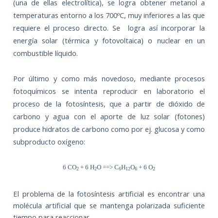
(una de ellas electrolítica), se logra obtener metanol a
temperaturas entorno a los 700ºC, muy inferiores a las que
requiere el proceso directo. Se
logra así incorporar la
energía solar (térmica y fotovoltaica) o nuclear en un
combustible líquido.
Por último y como más novedoso, mediante procesos
fotoquímicos se intenta reproducir en laboratorio el
proceso de la fotosíntesis, que a partir de dióxido de
carbono y agua con el aporte de luz solar (fotones)
produce hidratos de carbono como por ej. glucosa y como
subproducto oxígeno:
6 CO
+ 6 H
O ==> C
H
O
+ 6 O
2
2
6
12
6
2
El problema de la fotosíntesis artificial es encontrar una
molécula artificial que se mantenga polarizada suficiente
tiempo para reaccionar.