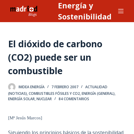
Energía y
S
a
Sostenibilidad
l
t
a
El dióxido de carbono
r
a
(CO2) puede ser un
l
combustible
c
o
n
IMDEA ENERGÍA
7 FEBRERO 2007
ACTUALIDAD
t
(NOTICIAS)
,
COMBUSTIBLES FÓSILES Y CO2
,
ENERGÍA (GENERAL)
,
ENERGÍA SOLAR
,
NUCLEAR
84 COMENTARIOS
e
n
i
[
Mª Jesús Marcos]
d
o
Siguiendo los principios básicos de la sostenibilidad