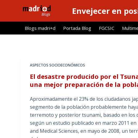
S
Envejecer en pos
a
l
Blogs madri+d
Portada Blog
FGCSIC
Multim
t
a
r
a
l
ASPECTOS SOCIOECONÓMICOS
c
El desastre producido por el Tsun
o
una mejor preparación de la pobl
n
t
Aproximadamente el 23% de los ciudadanos japo
e
segmento de la población probablemente haya 
n
terremoto y posterior tsunami, basado en los d
i
según un estudio publicado en marzo 2011 en la
d
and Medical Sciences, en mayo de 2008, un te
o