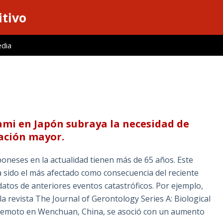
itivo
edia
ami en Japón subraya la necesidad de
ación mayor.
neses en la actualidad tienen más de 65 años. Este
sido el más afectado como consecuencia del reciente
atos de anteriores eventos catastróficos. Por ejemplo,
 revista The Journal of Gerontology Series A: Biological
rremoto en Wenchuan, China, se asoció con un aumento