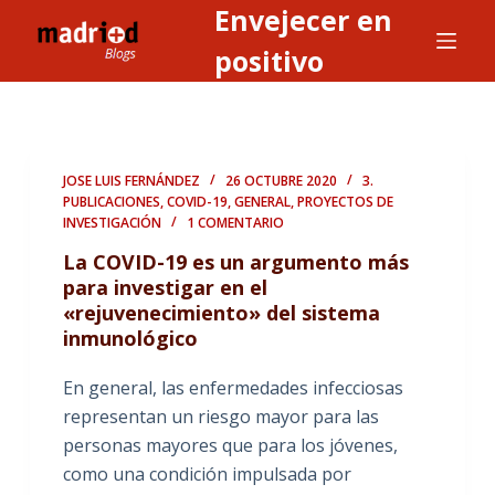
Envejecer en
S
a
positivo
l
t
a
r
JOSE LUIS FERNÁNDEZ
26 OCTUBRE 2020
3.
a
PUBLICACIONES
,
COVID-19
,
GENERAL
,
PROYECTOS DE
INVESTIGACIÓN
1 COMENTARIO
l
c
La COVID-19 es un argumento más
o
para investigar en el
«rejuvenecimiento» del sistema
n
inmunológico
t
e
En general, las enfermedades infecciosas
n
representan un riesgo mayor para las
i
personas mayores que para los jóvenes,
d
como una condición impulsada por
o