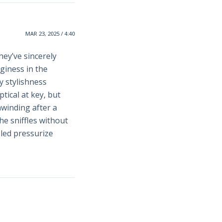
MAR 23, 2025 / 4:40
hey’ve sincerely
giness in the
y stylishness
tical at key, but
nwinding after a
he sniffles without
pled pressurize