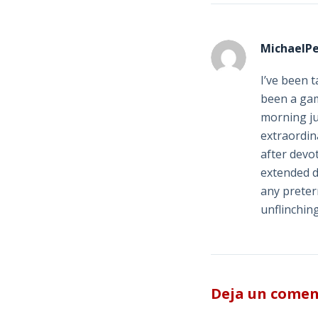
MichaelPe
I’ve been 
been a gam
morning ju
extraordin
after devo
extended d
any preter
unflinchin
Deja un comen