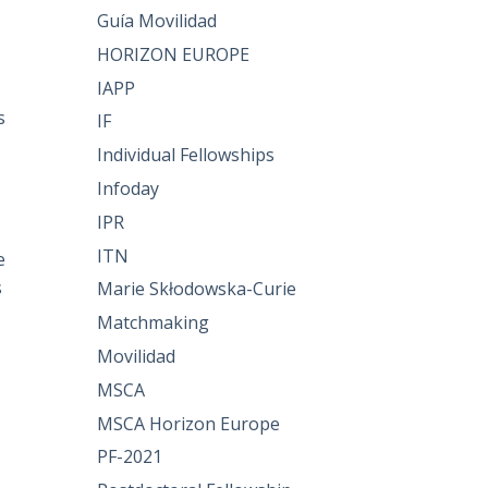
Guía Movilidad
HORIZON EUROPE
IAPP
s
IF
Individual Fellowships
Infoday
IPR
ITN
e
s
Marie Skłodowska-Curie
Matchmaking
Movilidad
MSCA
MSCA Horizon Europe
PF-2021