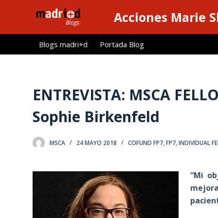
S
Acciones Marie 
a
l
Blogs madri+d
Portada Blog
t
a
r
a
ENTREVISTA: MSCA FELL
l
Sophie Birkenfeld
c
o
n
MSCA
24 MAYO 2018
COFUND FP7
,
FP7
,
INDIVIDUAL F
t
e
“Mi ob
n
mejorar
i
pacien
d
o