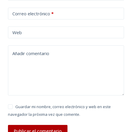
l
t
Correo electrónico
*
e
r
n
Web
a
t
Añadir comentario
i
v
e
:
Guardar mi nombre, correo electrónico y web en este
navegador la próxima vez que comente.
Publicar el comentario