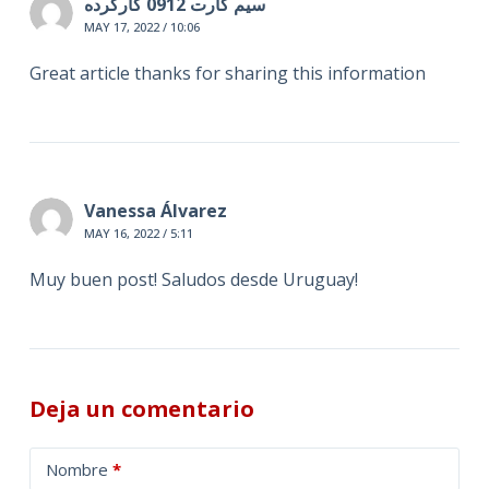
سیم کارت 0912 کارکرده
MAY 17, 2022 / 10:06
Great article thanks for sharing this information
Vanessa Álvarez
MAY 16, 2022 / 5:11
Muy buen post! Saludos desde Uruguay!
Deja un comentario
A
Nombre
*