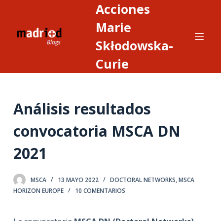
Acciones
S
a
Marie
l
Skłodowska-
t
Curie
a
r
a
l
Análisis resultados
c
convocatoria MSCA DN
o
n
2021
t
e
n
MSCA
13 MAYO 2022
DOCTORAL NETWORKS
,
MSCA
i
HORIZON EUROPE
10 COMENTARIOS
d
o