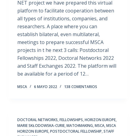
NET project we have prepared this virtual
platform to facilitate cooperation between
all types of institutions, companies, and
researchers. A place where you can
establish bilateral, even multilateral,
meetings to prepare successful MSCA
projects in t he next 3 calls: Postdoctoral
Fellowships 2022, Doctoral Networks 2022
and Staff Exchanges 2022. The platform will
be available for a period of 12…
MSCA
6 MAYO 2022
138 COMENTARIOS
DOCTORAL NETWORKS
,
FELLOWSHIPS
,
HORIZON EUROPE
,
MARIE SKŁODOWSKA-CURIE
,
MATCHMAKING
,
MSCA
,
MSCA
HORIZON EUROPE
,
POSTDOCTORAL FELLOWSHIP
,
STAFF