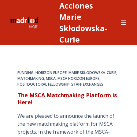
Acciones
S
a
Marie
l
Skłodowska-
t
Curie
a
r
a
l
c
FUNDING
,
HORIZON EUROPE
,
MARIE SKŁODOWSKA-CURIE
,
o
MATCHMAKING
,
MSCA
,
MSCA HORIZON EUROPE
,
POSTDOCTORAL FELLOWSHIP
,
STAFF EXCHANGES
n
t
The MSCA Matchmaking Platform is
Here!
e
n
We are pleased to announce the launch of
i
the new matchmaking platform for MSCA
d
projects. In the framework of the MSCA-
o