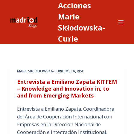
Acciones
S
a
Marie
l
Skłodowska-
t
Curie
a
r
a
l
c
MARIE SKŁODOWSKA-CURIE
,
MSCA
,
RISE
o
Entrevista a Emiliano Zapata KITFEM
n
– Knowledge and Innovation in, to
t
and from Emerging Markets
e
n
Entrevista a Emiliano Zapata. Coordinadora
i
del Área de Cooperación Internacional con
d
Empresas en la Dirección Nacional de
o
Cooperación e Integración Institucional.