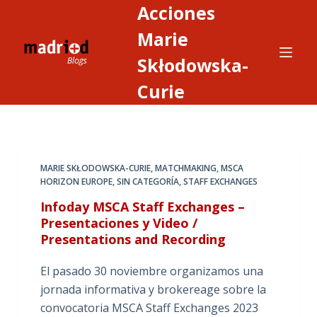
Acciones
S
a
Marie
l
Skłodowska-
t
Curie
a
r
a
l
c
MARIE SKŁODOWSKA-CURIE
,
MATCHMAKING
,
MSCA
o
HORIZON EUROPE
,
SIN CATEGORÍA
,
STAFF EXCHANGES
n
Infoday MSCA Staff Exchanges –
t
Presentaciones y Video /
e
Presentations and Recording
n
El pasado 30 noviembre organizamos una
i
jornada informativa y brokereage sobre la
d
convocatoria MSCA Staff Exchanges 2023
o