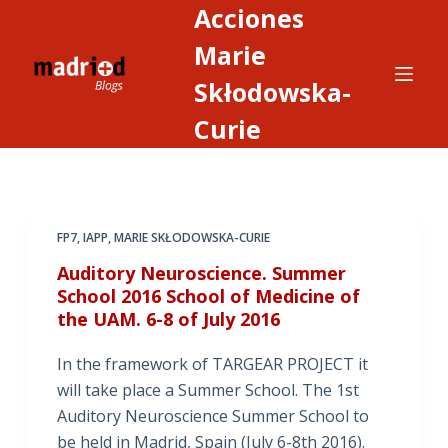
Acciones
S
a
Marie
l
Skłodowska-
t
Curie
a
r
a
l
c
FP7
,
IAPP
,
MARIE SKŁODOWSKA-CURIE
o
Auditory Neuroscience. Summer
n
School 2016 School of Medicine of
t
the UAM. 6-8 of July 2016
e
n
In the framework of TARGEAR PROJECT it
i
will take place a Summer School. The 1st
d
Auditory Neuroscience Summer School to
o
be held in Madrid, Spain (July 6-8th 2016).