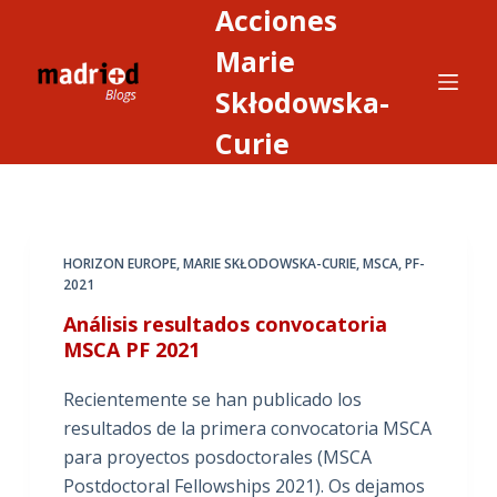
Acciones
S
a
Marie
l
Skłodowska-
t
Curie
a
r
a
l
c
HORIZON EUROPE
,
MARIE SKŁODOWSKA-CURIE
,
MSCA
,
PF-
o
2021
n
Análisis resultados convocatoria
t
MSCA PF 2021
e
Recientemente se han publicado los
n
resultados de la primera convocatoria MSCA
i
para proyectos posdoctorales (MSCA
d
Postdoctoral Fellowships 2021). Os dejamos
o