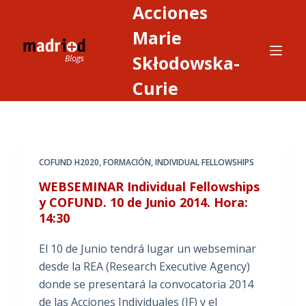
Acciones
S
a
Marie
l
Skłodowska-
t
Curie
a
r
a
l
c
COFUND H2020
,
FORMACIÓN
,
INDIVIDUAL FELLOWSHIPS
o
WEBSEMINAR Individual Fellowships
n
y COFUND. 10 de Junio 2014. Hora:
t
14:30
e
n
El 10 de Junio tendrá lugar un webseminar
i
desde la REA (Research Executive Agency)
d
donde se presentará la convocatoria 2014
o
de las Acciones Individuales (IF) y el