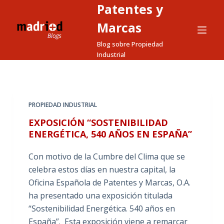
Patentes y
S
a
Marcas
l
Blog sobre Propiedad
t
Industrial
a
r
a
l
PROPIEDAD INDUSTRIAL
c
EXPOSICIÓN “SOSTENIBILIDAD
o
ENERGÉTICA, 540 AÑOS EN ESPAÑA”
n
t
Con motivo de la Cumbre del Clima que se
e
celebra estos días en nuestra capital, la
n
Oficina Española de Patentes y Marcas, O.A.
i
ha presentado una exposición titulada
d
“Sostenibilidad Energética. 540 años en
o
España”. Esta exposición viene a remarcar