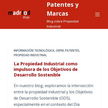
Patentes y
S
a
Marcas
l
Blog sobre Propiedad
t
Industrial
a
r
a
l
INFORMACIÓN TECNOLÓGICA
,
OEPM
,
PATENTES
,
PROPIEDAD INDUSTRIAL
c
o
La Propiedad Industrial como
n
impulsora de los Objetivos de
Desarrollo Sostenible
t
e
En nuestro blog, exploramos la intersección
n
entre la propiedad industrial y los Objetivos
i
de Desarrollo Sostenible (ODS),
d
especialmente en el contexto del Día
o