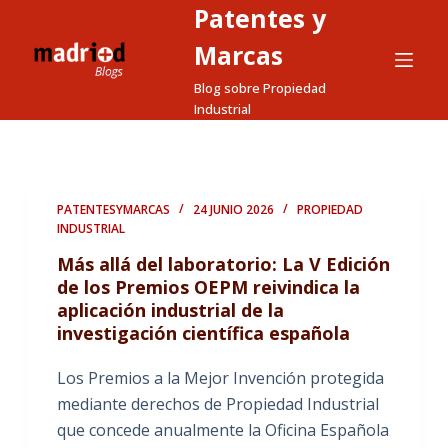
Patentes y
S
a
Marcas
l
Blog sobre Propiedad
t
Industrial
a
r
a
l
PATENTESYMARCAS
24 JUNIO 2026
PROPIEDAD
INDUSTRIAL
c
o
Más allá del laboratorio: La V Edición
n
de los Premios OEPM reivindica la
aplicación industrial de la
t
investigación científica española
e
n
Los Premios a la Mejor Invención protegida
i
mediante derechos de Propiedad Industrial
d
que concede anualmente la Oficina Española
o