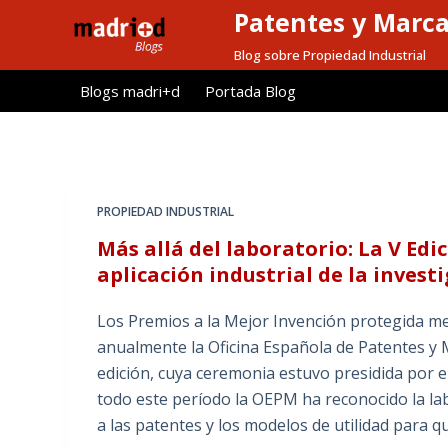
Patentes y Marc
S
a
Blog sobre Propiedad Industrial
l
Blogs madri+d
Portada Blog
t
a
r
a
l
PROPIEDAD INDUSTRIAL
c
Más allá del laboratorio: La V Edi
o
aplicación industrial de la invest
n
t
Los Premios a la Mejor Invención protegida m
e
anualmente la Oficina Española de Patentes y
n
edición, cuya ceremonia estuvo presidida por e
i
todo este período la OEPM ha reconocido la la
d
a las patentes y los modelos de utilidad para q
o