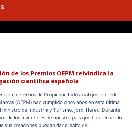
as
ción de los Premios OEPM reivindica la
igación científica española
ediante derechos de Propiedad Industrial que concede
 Marcas (OEPM) han cumplido cinco años en esta última
l ministro de Industria y Turismo, Jordi Hereu. Durante
bor de los inventores de nuestro país que han recurrido
ue sus creaciones puedan dar el salto del…