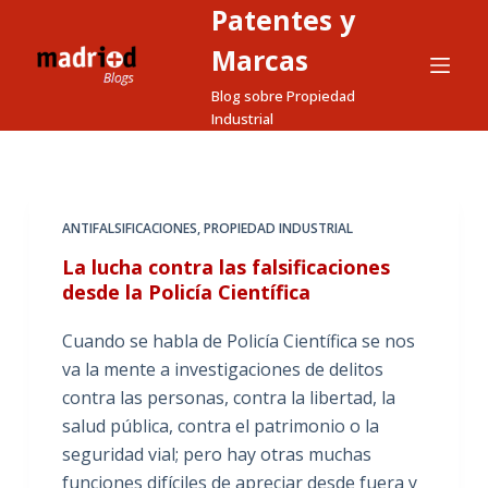
Patentes y
S
a
Marcas
l
Blog sobre Propiedad
t
Industrial
a
r
a
l
ANTIFALSIFICACIONES
,
PROPIEDAD INDUSTRIAL
c
La lucha contra las falsificaciones
o
desde la Policía Científica
n
t
Cuando se habla de Policía Científica se nos
e
va la mente a investigaciones de delitos
n
contra las personas, contra la libertad, la
i
salud pública, contra el patrimonio o la
d
seguridad vial; pero hay otras muchas
o
funciones difíciles de apreciar desde fuera y